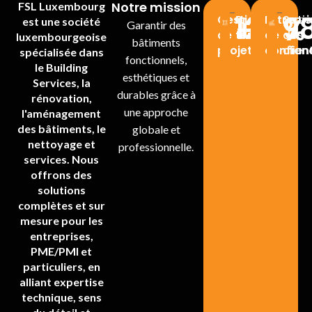
Notre mission
FSL Luxembourg
120
9
+
%
Gestion
Projet
Entrepri
Satis
est une société
Garantir des
de
terminé
de
des
luxembourgeoise
bâtiments
projet
confian
clien
spécialisée dans
fonctionnels,
le Building
esthétiques et
Services, la
durables grâce à
rénovation,
une approche
l'aménagement
des bâtiments, le
globale et
nettoyage et
professionnelle.
services. Nous
offrons des
solutions
complètes et sur
mesure pour les
entreprises,
PME/PMI et
particuliers, en
alliant expertise
technique, sens