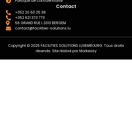
Politique de confidentialité
Contact
+352 20 60 25 38
+352 621 373 773
56 GRAND RUE L 3313 BERGEM
contact@facilities-solutions.lu
Copyright © 2025 FACILITIES SOLUTIONS LUXEMBOURG. Tous droits
réservés. Site réalisé par
Markeasy