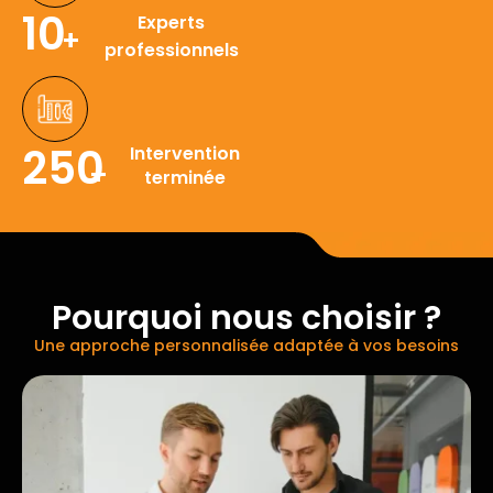
10
Experts
+
professionnels
250
Intervention
+
terminée
Pourquoi nous choisir ?
Une approche personnalisée adaptée à vos besoins