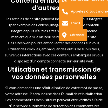
Contenu embarqué depuis
d’autres sites
Appelez à tout mom
Les articles de ce site peuvent inclure des contenus intégrés
Email
(par exemple des vidéos, images, articles…). Le contenu
intégré depuis d’autres sites se comporte de la même
Adresse
manière que si le visiteur se rendait sur cet autre site.
Ces sites web pourraient collecter des données sur vous,
utiliser des cookies, embarquer des outils de suivis tiers,
suivre vos interactions avec ces contenus embarqués si vous
disposez d’un compte connecté sur leur site web.
Utilisation et transmission de
vos données personnelles
Si vous demandez une réinitialisation de votre mot de passe,
votre adresse IP sera incluse dans l’e-mail de réinitialisation.
Les commentaires des visiteurs peuvent être vérifiés à l’aide
d’un service automatisé de détection des commentaires