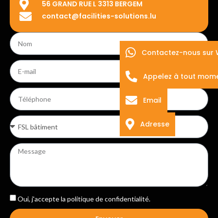
56 GRAND RUE L 3313 BERGEM
contact@facilities-solutions.lu
Contactez-nous sur
Appelez à tout mom
Email
Adresse
Oui, j'accepte la
politique de confidentialité
.