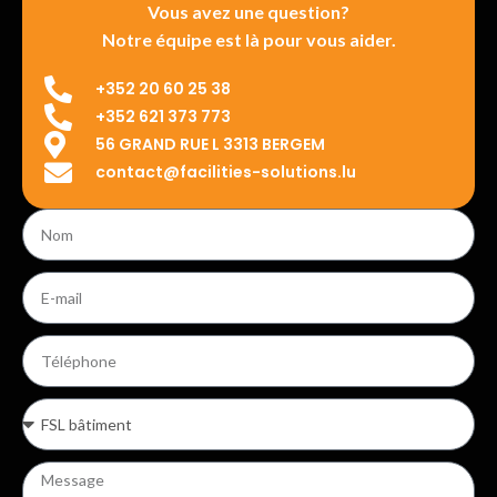
Vous avez une question?
Notre équipe est là pour vous aider.
+352 20 60 25 38
+352 621 373 773
56 GRAND RUE L 3313 BERGEM
contact@facilities-solutions.lu